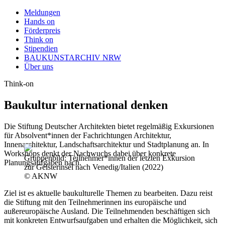
Meldungen
Hands on
Förderpreis
Think on
Stipendien
BAUKUNSTARCHIV NRW
Über uns
Think-on
Baukultur international denken
Die Stiftung Deutscher Architekten bietet regelmäßig Exkursionen
für Absolvent*innen der Fachrichtungen Architektur,
Innenarchitektur, Landschaftsarchitektur und Stadtplanung an. In
Workshops denkt der Nachwuchs dabei über konkrete
Gruppenbild: Teilnehmer*innen der letzten Exkursion
Planungsaufgaben nach.
zur Geisterinsel nach Venedig/Italien (2022)
© AKNW
Ziel ist es aktuelle baukulturelle Themen zu bearbeiten. Dazu reist
die Stiftung mit den Teilnehmerinnen ins europäische und
außereuropäische Ausland. Die Teilnehmenden beschäftigen sich
mit konkreten Entwurfsaufgaben und erhalten die Möglichkeit, sich