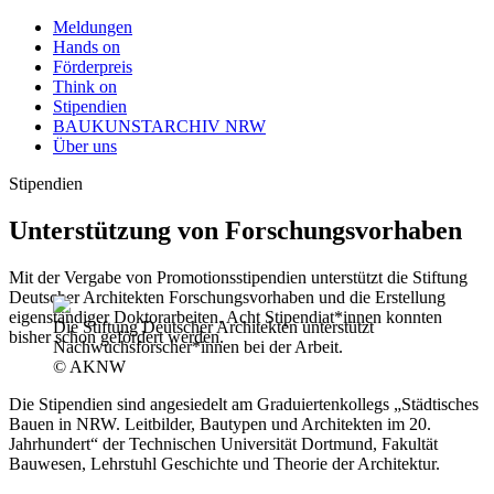
Meldungen
Hands on
Förderpreis
Think on
Stipendien
BAUKUNSTARCHIV NRW
Über uns
Stipendien
Unterstützung von Forschungsvorhaben
Mit der Vergabe von Promotionsstipendien unterstützt die Stiftung
Deutscher Architekten Forschungsvorhaben und die Erstellung
eigenständiger Doktorarbeiten. Acht Stipendiat*innen konnten
Die Stiftung Deutscher Architekten unterstützt
bisher schon gefördert werden.
Nachwuchsforscher*innen bei der Arbeit.
© AKNW
Die Stipendien sind angesiedelt am Graduiertenkollegs „Städtisches
Bauen in NRW. Leitbilder, Bautypen und Architekten im 20.
Jahrhundert“ der Technischen Universität Dortmund, Fakultät
Bauwesen, Lehrstuhl Geschichte und Theorie der Architektur.